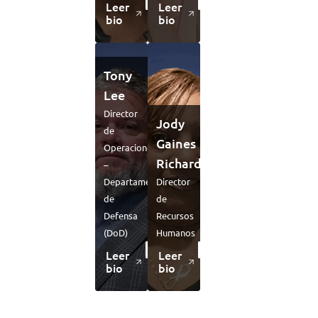
Leer
Leer
bio
bio
Tony
Lee
Director
Jody
de
Gaines
Operaciones
Richardson
–
Departamento
Director
de
de
Defensa
Recursos
(DoD)
Humanos
Leer
Leer
bio
bio