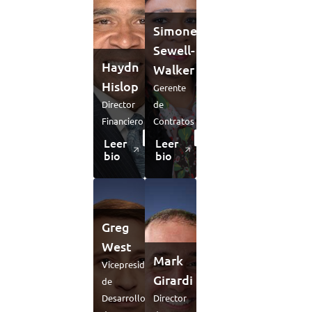
Simone
Sewell-
Haydn
Walker
Hislop
Gerente
Director
de
Financiero
Contratos
Leer
Leer
bio
bio
Greg
West
Mark
Vicepresidente
Girardi
de
Desarrollo
Director