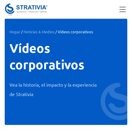
Skip
to
content
Hogar
/
Noticias & Medios
/
Vídeos corporativos
Vídeos
corporativos
Vea la historia, el impacto y la experiencia
de Strativia