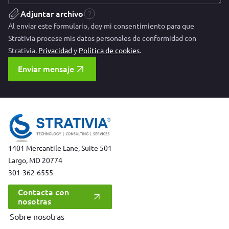
Adjuntar archivo
Al enviar este formulario, doy mi consentimiento para que
Strativia procese mis datos personales de conformidad con
Strativia.
Privacidad
y
Política de cookies
.
Enviar mensaje
1401 Mercantile Lane, Suite 501
Largo, MD 20774
301-362-6555
Contacta con
nosotras
Sobre nosotras